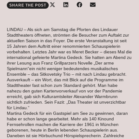
SHARE THE POST
LINDAU – Als sich am Samstag die Pforten des Lindauer
Stadttheaters öffneten, strömten die Besucher zum Auftakt zur
aktuellen Saison in das Foyer. Die erste Veranstaltung ist seit
15 Jahren dem Auftritt einer renommierten Schauspielerin
vorbehalten. Letztes Jahr war es Meret Becker – dieses Mal die
international gefeierte Martina Gedeck. Sie hatten am Abend zu
ihrer Lesung aus Franz Grillparzers Novelle „Der arme
Spielmann“ein nicht weniger bedeutendes musikalisches
Ensemble – das Sitkovetsky Trio – mit nach Lindau gebracht.
Ausverkauft – ein Wort, das mit Blick auf die Programme im
Stadttheater fast schon zum Standard gehört. Man habe
nahezu den guten Kartenvorverkauf von vor der Pandemie
erreicht, gab sich Kulturamtsleiter Alexander Warmbrunn
sichtlich zufrieden. Sein Fazit: „Das Theater ist unverzichtbar
für Lindau.“
Martina Gedeck für ein Gastspiel am See zu gewinnen, daran
habe er schon lange gearbeitet. Mehr als 140 Kinound
Fernsehrollen machen die Karriere der 1961 in München
geborenen, heute in Berlin lebenden Schauspielerin aus.
Daneben ist sie Hörbuchund Hörspielsprecherin. Zahlreiche