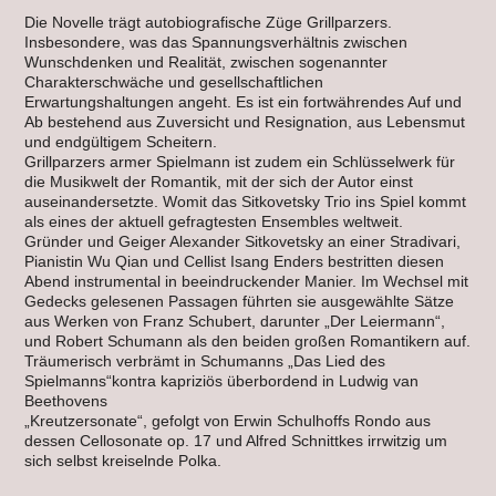
Die Novelle trägt autobiografische Züge Grillparzers.
Insbesondere, was das Spannungsverhältnis zwischen
Wunschdenken und Realität, zwischen sogenannter
Charakterschwäche und gesellschaftlichen
Erwartungshaltungen angeht. Es ist ein fortwährendes Auf und
Ab bestehend aus Zuversicht und Resignation, aus Lebensmut
und endgültigem Scheitern.
Grillparzers armer Spielmann ist zudem ein Schlüsselwerk für
die Musikwelt der Romantik, mit der sich der Autor einst
auseinandersetzte. Womit das Sitkovetsky Trio ins Spiel kommt
als eines der aktuell gefragtesten Ensembles weltweit.
Gründer und Geiger Alexander Sitkovetsky an einer Stradivari,
Pianistin Wu Qian und Cellist Isang Enders bestritten diesen
Abend instrumental in beeindruckender Manier. Im Wechsel mit
Gedecks gelesenen Passagen führten sie ausgewählte Sätze
aus Werken von Franz Schubert, darunter „Der Leiermann“,
und Robert Schumann als den beiden großen Romantikern auf.
Träumerisch verbrämt in Schumanns „Das Lied des
Spielmanns“kontra kapriziös überbordend in Ludwig van
Beethovens
„Kreutzersonate“, gefolgt von Erwin Schulhoffs Rondo aus
dessen Cellosonate op. 17 und Alfred Schnittkes irrwitzig um
sich selbst kreiselnde Polka.