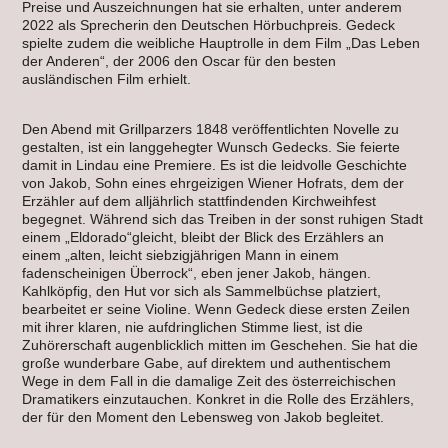
Preise und Auszeichnungen hat sie erhalten, unter anderem
2022 als Sprecherin den Deutschen Hörbuchpreis. Gedeck
spielte zudem die weibliche Hauptrolle in dem Film „Das Leben
der Anderen“, der 2006 den Oscar für den besten
ausländischen Film erhielt.
Den Abend mit Grillparzers 1848 veröffentlichten Novelle zu
gestalten, ist ein langgehegter Wunsch Gedecks. Sie feierte
damit in Lindau eine Premiere. Es ist die leidvolle Geschichte
von Jakob, Sohn eines ehrgeizigen Wiener Hofrats, dem der
Erzähler auf dem alljährlich stattfindenden Kirchweihfest
begegnet. Während sich das Treiben in der sonst ruhigen Stadt
einem „Eldorado“gleicht, bleibt der Blick des Erzählers an
einem „alten, leicht siebzigjährigen Mann in einem
fadenscheinigen Überrock“, eben jener Jakob, hängen.
Kahlköpfig, den Hut vor sich als Sammelbüchse platziert,
bearbeitet er seine Violine. Wenn Gedeck diese ersten Zeilen
mit ihrer klaren, nie aufdringlichen Stimme liest, ist die
Zuhörerschaft augenblicklich mitten im Geschehen. Sie hat die
große wunderbare Gabe, auf direktem und authentischem
Wege in dem Fall in die damalige Zeit des österreichischen
Dramatikers einzutauchen. Konkret in die Rolle des Erzählers,
der für den Moment den Lebensweg von Jakob begleitet.