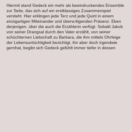
Hiermit stand Gedeck ein mehr als beeindruckendes Ensemble
zur Seite, das sich auf ein erstklassiges Zusammenspiel
versteht. Hier erklingen jede Terz und jede Quint in einem
einzigartigen Miteinander und überw.ltigenden Präsenz. Eben
derjenigen, über die auch die Erzählerin verfügt. Sobald Jakob
von seiner Drangsal durch den Vater erzählt, von seiner
schüchternen Liebschaft zu Barbara, die ihm mittels Ohrfeige
der Lebensuntüchtigkeit bezichtigt, ihn aber doch irgendwie
gernhat, begibt sich Gedeck gefühlt immer tiefer in dessen
Rolle. Auch in komischen wie hilf losen Situationen wie bei
Jakobs heftig erwidertem Kuss – allerdings durch die
Glasscheibe und damit ungebremst auf dem Boden der Realität
landend.
Gedeck gilt als Meisterin der Zwischentöne. Als eine, die ihre
Figuren durch und durch analysiert. Es dabei aber nicht
belässt, sondern wie jetzt bei dieser Premiere mit künstlerischer
Fantasie anreichert und zu einer Art neuem Leben erweckt.
Und das hat in übertragenem Sinn durchaus mit unserem
Heute zu tun.
Babette Caesar